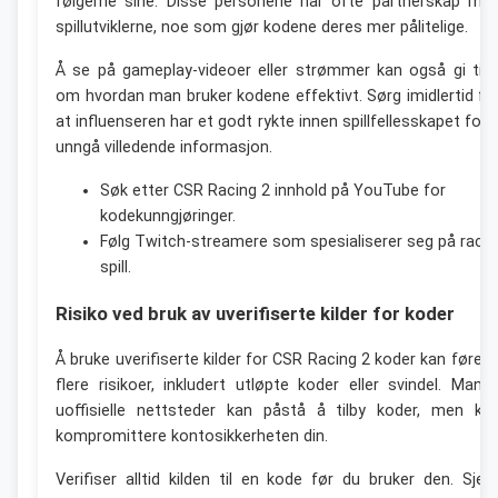
følgerne sine. Disse personene har ofte partnerskap me
spillutviklerne, noe som gjør kodene deres mer pålitelige.
Å se på gameplay-videoer eller strømmer kan også gi tip
om hvordan man bruker kodene effektivt. Sørg imidlertid fo
at influenseren har et godt rykte innen spillfellesskapet for 
unngå villedende informasjon.
Søk etter CSR Racing 2 innhold på YouTube for
kodekunngjøringer.
Følg Twitch-streamere som spesialiserer seg på racin
spill.
Risiko ved bruk av uverifiserte kilder for koder
Å bruke uverifiserte kilder for CSR Racing 2 koder kan føre ti
flere risikoer, inkludert utløpte koder eller svindel. Mang
uoffisielle nettsteder kan påstå å tilby koder, men ka
kompromittere kontosikkerheten din.
Verifiser alltid kilden til en kode før du bruker den. Sjek