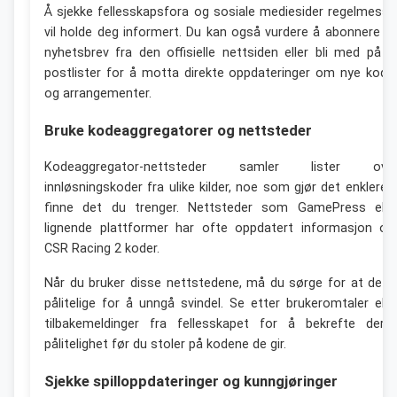
Å sjekke fellesskapsfora og sosiale mediesider regelmessi
vil holde deg informert. Du kan også vurdere å abonnere p
nyhetsbrev fra den offisielle nettsiden eller bli med på e
postlister for å motta direkte oppdateringer om nye kode
og arrangementer.
Bruke kodeaggregatorer og nettsteder
Kodeaggregator-nettsteder samler lister ove
innløsningskoder fra ulike kilder, noe som gjør det enklere 
finne det du trenger. Nettsteder som GamePress elle
lignende plattformer har ofte oppdatert informasjon o
CSR Racing 2 koder.
Når du bruker disse nettstedene, må du sørge for at de e
pålitelige for å unngå svindel. Se etter brukeromtaler elle
tilbakemeldinger fra fellesskapet for å bekrefte dere
pålitelighet før du stoler på kodene de gir.
Sjekke spilloppdateringer og kunngjøringer