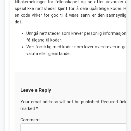
tilbakemeldinger fra fellesskapet og se etter advarsler o
spesifikke nettsteder kjent for å dele upålitelige koder. Hvi
en kode virker for god til å være sann, er den sannsynligvi
det.
Unngå nettsteder som krever personlig informasjon fo
få tilgang til koder.
Vær forsiktig med koder som lover overdreven in-gam
valuta eller gjenstander.
Leave a Reply
Your email address will not be published.
Required fields
marked
*
Commen