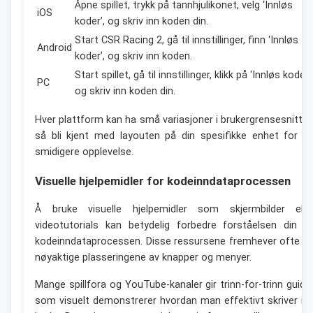
Åpne spillet, trykk på tannhjulikonet, velg ‘Innløs
iOS
koder’, og skriv inn koden din.
Start CSR Racing 2, gå til innstillinger, finn ‘Innløs
Android
koder’, og skriv inn koden.
Start spillet, gå til innstillinger, klikk på ‘Innløs koder’,
PC
og skriv inn koden din.
Hver plattform kan ha små variasjoner i brukergrensesnittet
så bli kjent med layouten på din spesifikke enhet for e
smidigere opplevelse.
Visuelle hjelpemidler for kodeinndataprocessen
Å bruke visuelle hjelpemidler som skjermbilder elle
videotutorials kan betydelig forbedre forståelsen din a
kodeinndataprocessen. Disse ressursene fremhever ofte d
nøyaktige plasseringene av knapper og menyer.
Mange spillfora og YouTube-kanaler gir trinn-for-trinn guide
som visuelt demonstrerer hvordan man effektivt skriver in