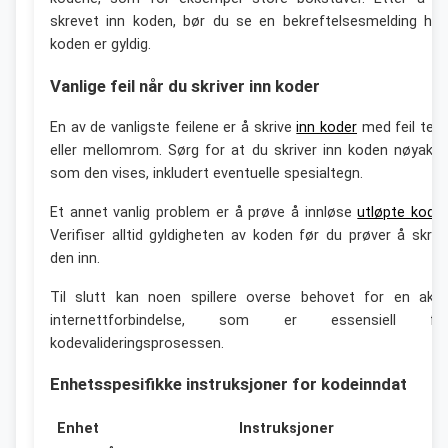
skrevet inn koden, bør du se en bekreftelsesmelding hvi
koden er gyldig.
Vanlige feil når du skriver inn koder
En av de vanligste feilene er å skrive
inn koder
med feil teg
eller mellomrom. Sørg for at du skriver inn koden nøyakti
som den vises, inkludert eventuelle spesialtegn.
Et annet vanlig problem er å prøve å innløse
utløpte koder
Verifiser alltid gyldigheten av koden før du prøver å skriv
den inn.
Til slutt kan noen spillere overse behovet for en akti
internettforbindelse, som er essensiell fo
kodevalideringsprosessen.
Enhetsspesifikke instruksjoner for kodeinndat
Enhet
Instruksjoner