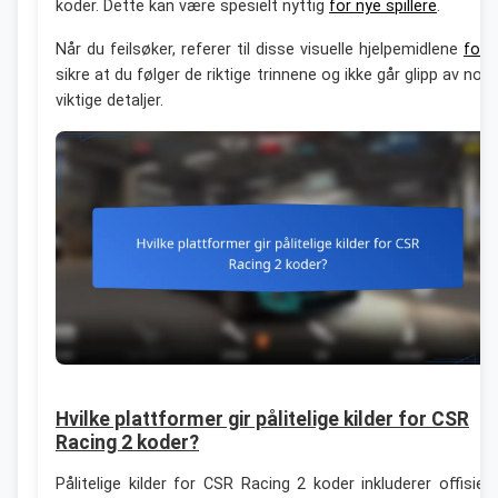
koder. Dette kan være spesielt nyttig
for nye spillere
.
Når du feilsøker, referer til disse visuelle hjelpemidlene
for 
sikre at du følger de riktige trinnene og ikke går glipp av noe
viktige detaljer.
Hvilke plattformer gir pålitelige kilder for CSR
Racing 2 koder?
Pålitelige kilder for CSR Racing 2 koder inkluderer offisiell