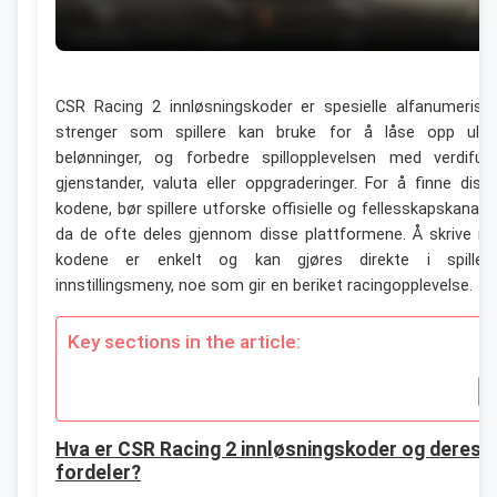
CSR Racing 2 innløsningskoder er spesielle alfanumerisk
strenger som spillere kan bruke for å låse opp ulik
belønninger, og forbedre spillopplevelsen med verdifull
gjenstander, valuta eller oppgraderinger. For å finne diss
kodene, bør spillere utforske offisielle og fellesskapskanaler
da de ofte deles gjennom disse plattformene. Å skrive in
kodene er enkelt og kan gjøres direkte i spillet
innstillingsmeny, noe som gir en beriket racingopplevelse.
Key sections in the article:
Hva er CSR Racing 2 innløsningskoder og deres
fordeler?