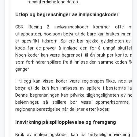
racingferdighetene deres.
Utløp og begrensninger av innløsningskoder
CSR Racing 2 innløsningskoder kommer ofte me
utløpsdatoer, noe som betyr at de bare kan brukes innenfo
et spesifikt tidsrom. Spillere bør sjekke gyldigheten av e
kode før de prøver å innløse den for å unngå skuffelse
Noen koder kan være begrenset til én bruk per konto, no
som forhindrer spillere fra å innløse den samme koden fler
ganger.
I tillegg kan visse koder være regionspesifikke, noe so
betyr at de kun kan innløses av spillere i bestemte land
Denne begrensningen kan påvirke tilgjengeligheten av noe
belønninger, så spillere bør være oppmerksomme p
regionens berettigelse når de leter etter koder.
Innvirkning på spillopplevelse og fremgang
Bruk av innløsningskoder kan ha betydelig innvirkning p