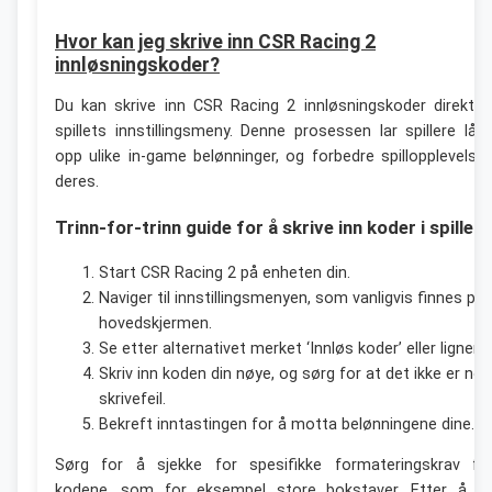
Hvor kan jeg skrive inn CSR Racing 2
innløsningskoder?
Du kan skrive inn CSR Racing 2 innløsningskoder direkte 
spillets innstillingsmeny. Denne prosessen lar spillere lås
opp ulike in-game belønninger, og forbedre spillopplevelse
deres.
Trinn-for-trinn guide for å skrive inn koder i spillet
Start CSR Racing 2 på enheten din.
Naviger til innstillingsmenyen, som vanligvis finnes på
hovedskjermen.
Se etter alternativet merket ‘Innløs koder’ eller lignend
Skriv inn koden din nøye, og sørg for at det ikke er no
skrivefeil.
Bekreft inntastingen for å motta belønningene dine.
Sørg for å sjekke for spesifikke formateringskrav fo
kodene, som for eksempel store bokstaver. Etter å h