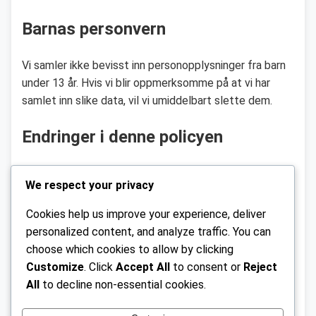
Barnas personvern
Vi samler ikke bevisst inn personopplysninger fra barn
under 13 år. Hvis vi blir oppmerksomme på at vi har
samlet inn slike data, vil vi umiddelbart slette dem.
Endringer i denne policyen
Vi forbeholder oss retten til å oppdatere denne
We respect your privacy
personvernerklæringen. Vi vil varsle brukerne om
vesentlige endringer via e-post eller ved å legge ut en
Cookies help us improve your experience, deliver
melding på nettstedet vårt.
personalized content, and analyze traffic. You can
choose which cookies to allow by clicking
Kontaktinformasjon
Customize
. Click
Accept All
to consent or
Reject
All
to decline non-essential cookies.
Hvis du har spørsmål om denne personvernerklæringen,